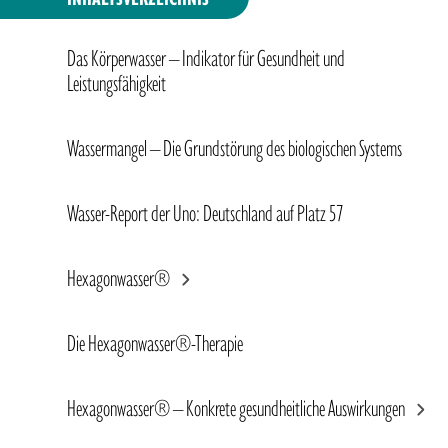
Im Mittelpunkt des Wassersterns
Das Körperwasser – Indikator für Gesundheit und
Leistungsfähigkeit
Veränderung von Wasser durch heilende Pflanzenstof
Wassermangel – Die Grundstörung des biologischen Systems
Wasser-Report der Uno: Deutschland auf Platz 57
Hexagonwasser®
Die Hexagonwasser®-Therapie
Hexagonwasser® – Konkrete gesundheitliche Auswirkungen