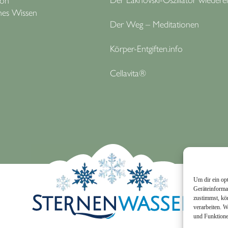
hes Wissen
Der Weg – Meditationen
Körper-Entgiften.info
Cellavita®
Um dir ein op
Geräteinforma
zustimmst, kö
verarbeiten. 
und Funktione