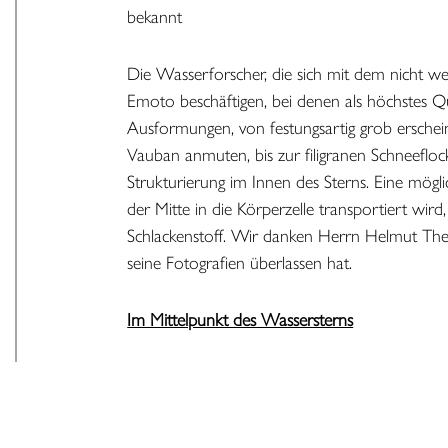
bekannt
Veränderung von Wasser durch den Gei
Die Wasserforscher, die sich mit dem nicht 
Emoto beschäftigen, bei denen als höchstes Qual
fe
Lebendiges Wasser trinken und Energie 
Ausformungen, von festungsartig grob erschein
Vauban anmuten, bis zur filigranen Schneefloc
Strukturierung im Innen des Sterns. Eine mögli
der Mitte in die Körperzelle transportiert wi
Schlackenstoff. Wir danken Herrn Helmut The
seine Fotografien überlassen hat.
Im Mittelpunkt des Wassersterns