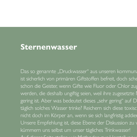
Sternenwasser
Das so genannte „Druckwasser“ aus unseren kommuna
ist sicherlich von primären Giftstoffen befreit, doch sch
schon die Geister, wenn Gifte wie Fluor oder Chlor zu
werden, die deshalb ungiftig seien, weil ihre zugesetzt
gering ist. Aber was bedeutet dieses „sehr gering“ auf 
täglich solches Wasser trinke? Reichern sich diese toxis
nicht doch im Körper an, wenn sie sich langfristig addie
Unsere Empfehlung ist, diese Ebene der Diskussion zu 
kümmern uns selbst um unser tägliches Trinkwasser!
Auf dieser Seite stellen wir Methoden zur Herstellung 