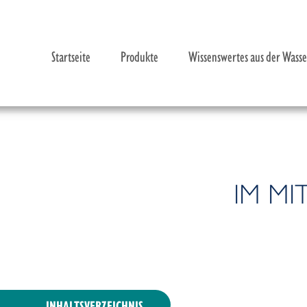
Startseite
Produkte
Wissenswertes aus der Wass
Das Körperwasser – Indikator für Gesundheit und Le
IM MI
Wassermangel – Die Grundstörung des biologischen 
Wasser-Report der Uno: Deutschland auf Platz 57
Hexagonwasser®
INHALTSVERZEICHNIS