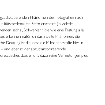
st
wegzudiskutierenden Phänomen der Fotografien nach
itätsmerkmal ein Stern erscheint (in vielerlei
in vollen Zügen spüren
enden sechs „Bollwerken“, die wie eine Festung à la
ke), erkennen natürlich das zweite Phänomen, die
che Deutung ist die, dass die Mikronährstoffe hier in
rd, – und ebenso der abzutransportierende
uretzbacher, dass er uns dazu seine Vermutungen plus