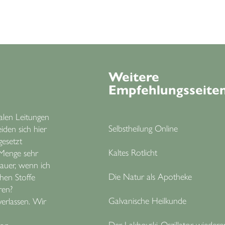
Weitere
Empfehlungsseite
len Leitungen
Selbstheilung Online
eiden sich hier
gesetzt
Kaltes Rotlicht
e Menge sehr
Dauer, wenn ich
Die Natur als Apotheke
chen Stoffe
ren?
Galvanische Heilkunde
verlassen. Wir
Der Lakhovski-Oszillator wiedere
von