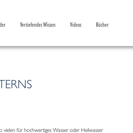
der
Vertiefendes Wissen
Videos
Bücher
STERNS
itliche Auswirkungen
sser
er® zu trinken
o vielen für hochwertiges Wasser oder Heilwasser