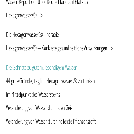
Wasser-Report der Uno: Deutschland auf Platz 57
Hexagonwasser®
Hexagonwasser®
44 gute Gründe, täglich Hexagonwasser® zu trinken
Die Hexagonwasser®-Therapie
Im Mittelpunkt des Wassersterns
Hexagonwasser® – Konkrete gesundheitliche Auswirkungen
Veränderung von Wasser durch den Geist
Drei Schritte zu gutem, lebendigem Wasser
44 gute Gründe, täglich Hexagonwasser® zu trinken
Veränderung von Wasser durch heilende Pflanzenstoffe
Im Mittelpunkt des Wassersterns
Lebendiges Wasser trinken und Energie in vollen Zügen spüren
Veränderung von Wasser durch den Geist
Veränderung von Wasser durch heilende Pflanzenstoffe