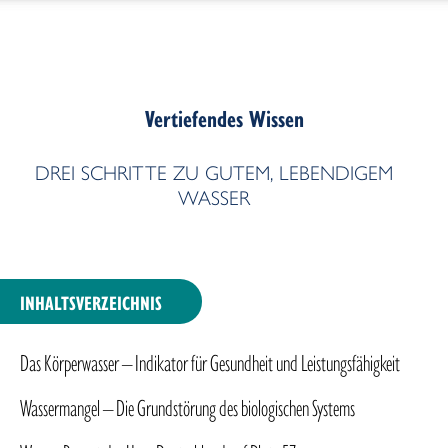
Das Körperwasser – Indikator für Gesundheit und
Leistungsfähigkeit
Vertiefendes Wissen
Die Hexagonwasser®-Therapie
DREI SCHRITTE ZU GUTEM, LEBENDIGEM
WASSER
Wassermangel – Die Grundstörung des biologischen Systems
Hexagonwasser® – Konkrete gesundheitliche Auswirkungen
INHALTSVERZEICHNIS
Wasser-Report der Uno: Deutschland auf Platz 57
Das Körperwasser – Indikator für Gesundheit und Leistungsfähigkeit
Drei Schritte zu gutem, lebendigem Wasser
Wassermangel – Die Grundstörung des biologischen Systems