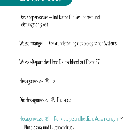
Im Mittelpunkt des Wassersterns
Das Körperwasser – Indikator für Gesundheit und
Leistungsfähigkeit
Veränderung von Wasser durch heilende Pflanzenstof
Wassermangel – Die Grundstörung des biologischen Systems
Wasser-Report der Uno: Deutschland auf Platz 57
Hexagonwasser®
Die Hexagonwasser®-Therapie
Hexagonwasser® – Konkrete gesundheitliche Auswirkungen
Blutplasma und Bluthochdruck