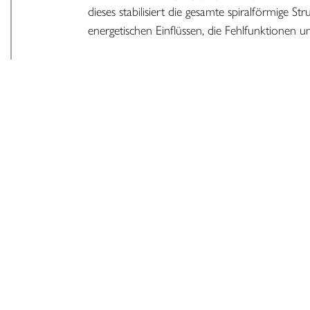
dieses stabilisiert die gesamte spiralförmige S
Veränderung von Wasser durch den Gei
energetischen Einflüssen, die Fehlfunktionen
fe
Lebendiges Wasser trinken und Energie 