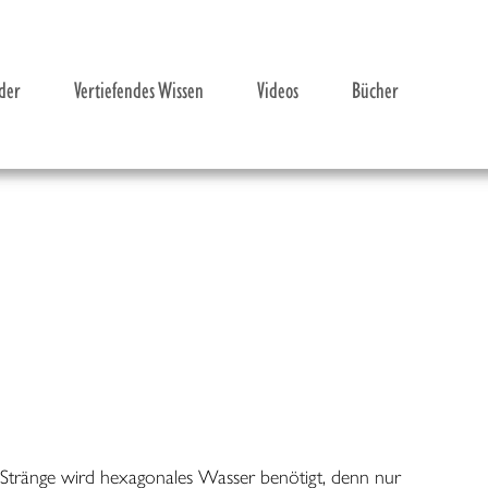
der
Vertiefendes Wissen
Videos
Bücher
itliche Auswirkungen
sser
er® zu trinken
NS-Stränge wird hexagonales Wasser benötigt, denn nur