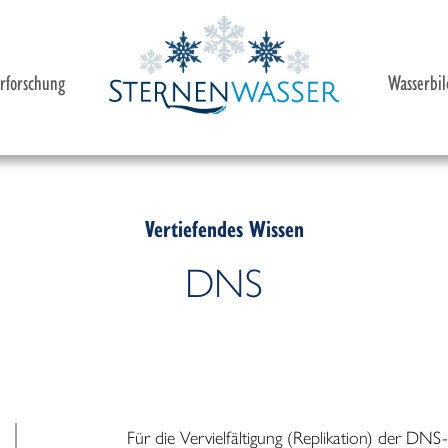
erforschung
Wasserbil
Vertiefendes Wissen
istungsfähigkeit
Die Hexagonwasser®-Therapie
DNS
Systems
Hexagonwasser® – Konkrete gesundhe
Drei Schritte zu gutem, lebendigem Wa
44 gute Gründe, täglich Hexagonwass
Für die Vervielfältigung (Replikation) der D