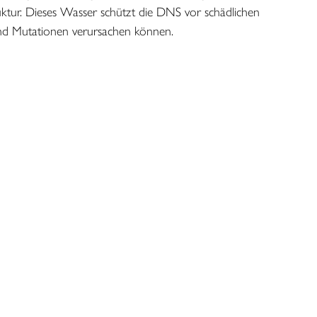
truktur. Dieses Wasser schützt die DNS vor schädlichen
st
 und Mutationen verursachen können.
in vollen Zügen spüren