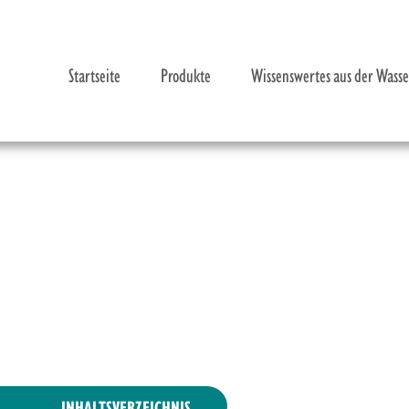
Startseite
Produkte
Wissenswertes aus der Wass
Das Körperwasser – Indikator für Gesundheit und Le
Wassermangel – Die Grundstörung des biologischen 
Wasser-Report der Uno: Deutschland auf Platz 57
Hexagonwasser®
INHALTSVERZEICHNIS