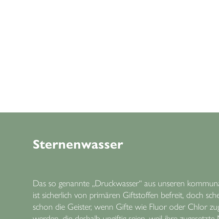
Sternenwasser
Das so genannte „Druckwasser“ aus unseren kommuna
ist sicherlich von primären Giftstoffen befreit, doch sch
schon die Geister, wenn Gifte wie Fluor oder Chlor zu
werden, die deshalb ungiftig seien, weil ihre zugesetzt