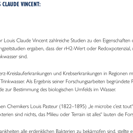
S CLAUDE VINCENT:
Veränderung von Wasser durch den Gei
fe
Lebendiges Wasser trinken und Energie 
r Louis Claude Vincent zahlreiche Studien zu den Eigenschaften
angzeitstudien ergaben, dass der rH2-Wert oder Redoxpotenzial
kwasser sind.
rz-Kreislauferkrankungen und Krebserkrankungen in Regionen mi
Trinkwasser. Als Ergebnis seiner Forschungsarbeiten begründete Pr
ode zur Bestimmung des biologischen Umfelds im Wasser.
n Chemikers Louis Pasteur (1822–1895) „le microbe c’est tout“-
akterien sind nichts, das Milieu oder Terrain ist alles“ lauten die F
eiten alle erdenklichen Bakterien zu bekämpfen sind, stellte er