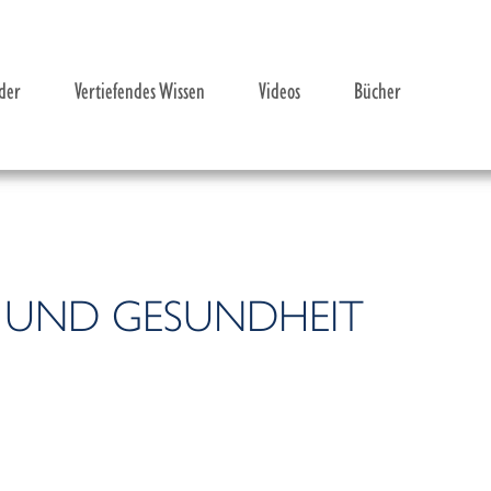
der
Vertiefendes Wissen
Videos
Bücher
R UND GESUNDHEIT
itliche Auswirkungen
sser
er® zu trinken