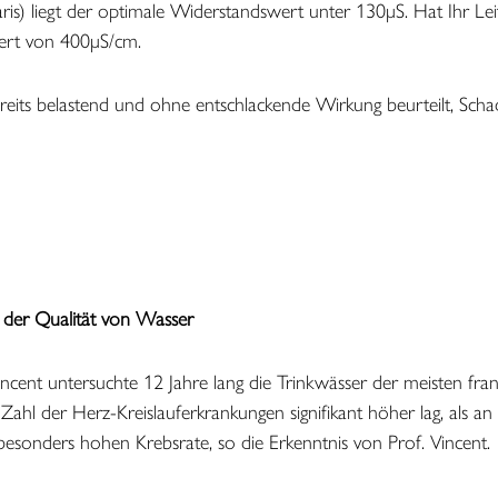
aris) liegt der optimale Widerstandswert unter 130μS. Hat Ihr L
ert von 400μS/cm.
its belastend und ohne entschlackende Wirkung beurteilt, Schad
 der Qualität von Wasser
cent untersuchte 12 Jahre lang die Trinkwässer der meisten fran
ahl der Herz-Kreislauferkrankungen signifikant höher lag, als a
besonders hohen Krebsrate, so die Erkenntnis von Prof. Vincent.