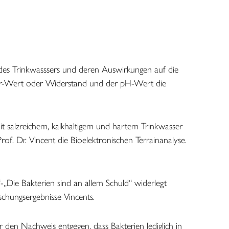
st
in vollen Zügen spüren
 des Trinkwasssers und deren Auswirkungen auf die
, r-Wert oder Widerstand und der pH-Wert die
t salzreichem, kalkhaltigem und hartem Trinkwasser
of. Dr. Vincent die Bioelektronischen Terrainanalyse.
„Die Bakterien sind an allem Schuld“ widerlegt
orschungsergebnisse Vincents.
 den Nachweis entgegen, dass Bakterien lediglich in