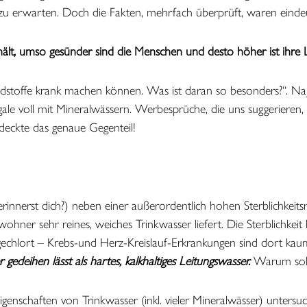
zu erwarten. Doch die Fakten, mehrfach überprüft, waren eindeu
thält, umso gesünder sind die Menschen und desto höher ist ihre
chadstoffe krank machen können. Was ist daran so besonders?“. Na
le voll mit Mineralwässern. Werbesprüche, die uns suggerieren, 
deckte das genaue Gegenteil!
rinnerst dich?) neben einer außerordentlich hohen Sterblichkeits
er sehr reines, weiches Trinkwasser liefert. Die Sterblichkeit l
echlort – Krebs-und Herz-Kreislauf-Erkrankungen sind dort kaum 
edeihen lässt als hartes, kalkhaltiges Leitungswasser.
Warum sollt
igenschaften von Trinkwasser (inkl. vieler Mineralwässer) unters