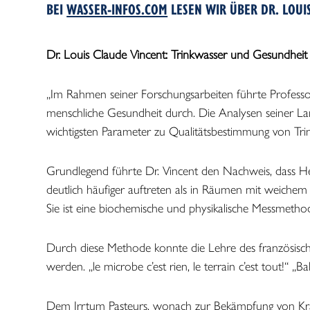
BEI
WASSER-INFOS.COM
LESEN WIR ÜBER DR. LOUI
Im Mittelpunkt des Wassersterns
Dr. Louis Claude Vincent: Trinkwasser und Gesundheit
Veränderung von Wasser durch heilende Pflanzenstof
„Im Rahmen seiner Forschungsarbeiten führte Professo
menschliche Gesundheit durch. Die Analysen seiner L
wichtigsten Parameter zu Qualitätsbestimmung von Trin
Grundlegend führte Dr. Vincent den Nachweis, dass He
deutlich häufiger auftreten als in Räumen mit weichem 
Sie ist eine biochemische und physikalische Messmeth
Durch diese Methode konnte die Lehre des französische
werden. „le microbe c’est rien, le terrain c’est tout!“ „B
Dem Irrtum Pasteurs, wonach zur Bekämpfung von Krankh