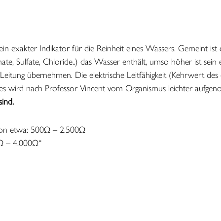
in exakter Indikator für die Reinheit eines Wassers. Gemeint ist
bonate, Sulfate, Chloride..) das Wasser enthält, umso höher ist se
en Leitung übernehmen. Die elektrische Leitfähigkeit (Kehrwert de
es wird nach Professor Vincent vom Organismus leichter aufg
sind.
 von etwa: 500Ω – 2.500Ω
0Ω – 4.000Ω“